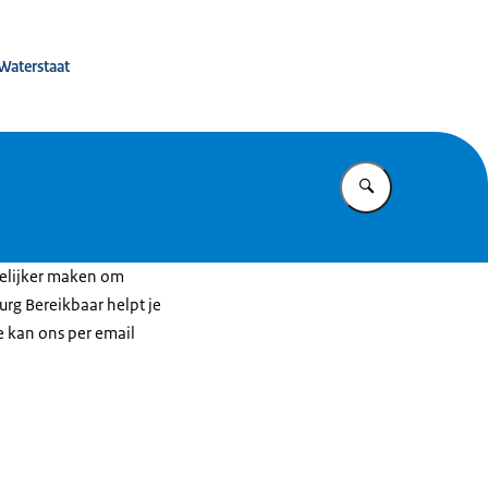
 Waterstaat
Vul in wat u z
kkelijker maken om
urg Bereikbaar helpt je
Je kan ons per email