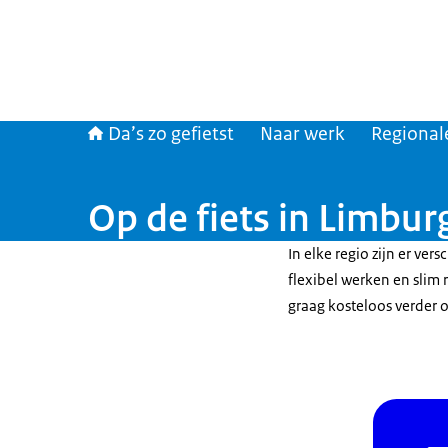
Da’s zo gefietst
Naar werk
Regional
Op de fiets in Limbur
In elke regio zijn er ve
flexibel werken en slim 
graag kosteloos verder o