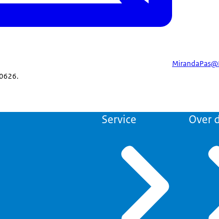
MirandaPas@
50626.
Service
Over d