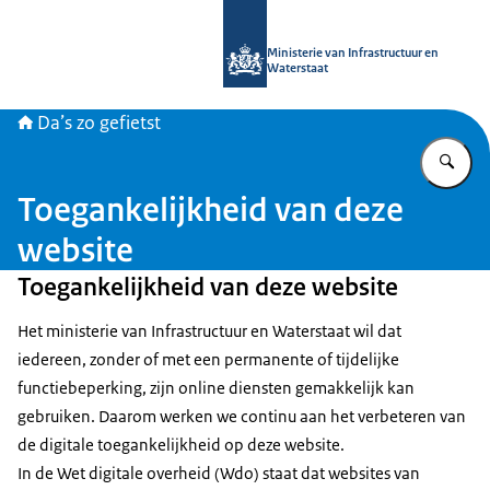
Naar de homepage van Daszogefietst
Ministerie van Infrastructuur en
Waterstaat
Da’s zo gefietst
Vu
Toegankelijkheid van deze
website
Toegankelijkheid van deze website
Het ministerie van Infrastructuur en Waterstaat wil dat
iedereen, zonder of met een permanente of tijdelijke
functiebeperking, zijn online diensten gemakkelijk kan
gebruiken. Daarom werken we continu aan het verbeteren van
de digitale toegankelijkheid op deze website.
In de Wet digitale overheid (Wdo) staat dat websites van