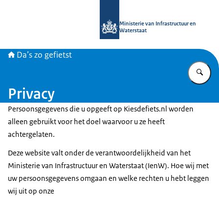
Naar de homepage van Daszogefietst
Ministerie van Infrastructuur en
Waterstaat
Da’s zo gefietst
Vu
Privacy
Persoonsgegevens die u opgeeft op Kiesdefiets.nl worden
alleen gebruikt voor het doel waarvoor u ze heeft
achtergelaten.
Deze website valt onder de verantwoordelijkheid van het
Ministerie van Infrastructuur en Waterstaat (IenW). Hoe wij met
uw persoonsgegevens omgaan en welke rechten u hebt leggen
wij uit op onze