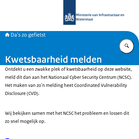
Naar de homepage van Daszogefietst
Ministerie van Infrastructuur en
Waterstaat
Da’s zo gefietst
Vu
Kwetsbaarheid melden
Ontdekt u een zwakke plek of kwetsbaarheid op deze website,
meld dit dan aan het Nationaal
Cyber Security
Centrum (NCSC).
Het maken van zo'n melding heet
Coordinated Vulnerability
Disclosure
(CVD).
Wij bekijken samen met het NCSC het probleem en lossen dit
zo snel mogelijk op.