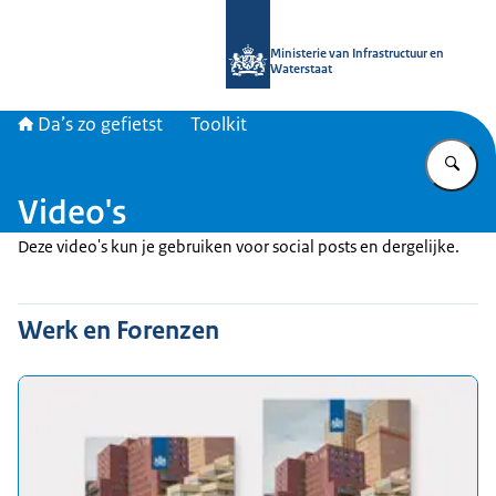
Naar de homepage van Daszogefietst
Ministerie van Infrastructuur en
Waterstaat
Da’s zo gefietst
Toolkit
Vu
Video's
Deze video's kun je gebruiken voor social posts en dergelijke.
Werk en Forenzen