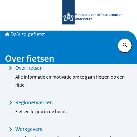
Naar de homepage van Daszogefietst
Ministerie van Infrastructuur en
Waterstaat
Da’s zo gefietst
Vu
Over fietsen
Menu
Over fietsen
Alle informatie en motivatie om te gaan fietsen op een
rijtje.
Regionetwerken
Fietsen bij jou in de buurt.
Werkgevers